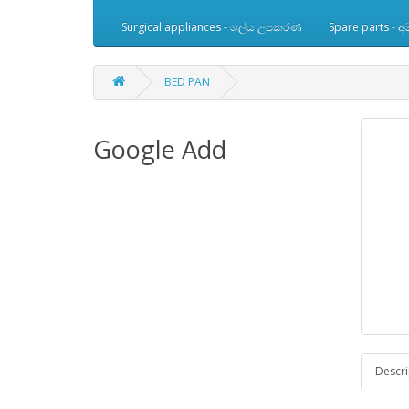
Surgical appliances - ශල්ය උපකරණ
Spare parts -
BED PAN
Google Add
Descri