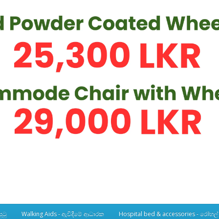
ුටු
Walking Aids - ඇවිදීමේ ආධාරක
Hospital bed & accessories - රෝහල