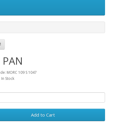
 PAN
ode: MORC 109 S 1047
: In Stock
Add to Cart