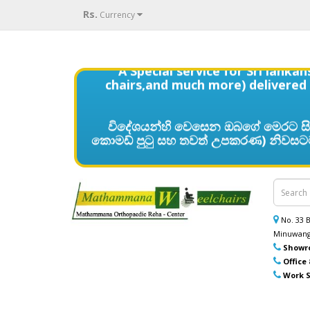
Rs.
Currency
A Special service for Sri lank
chairs,and much more) delivered t
විදේශයන්හි වෙසෙන ඔබගේ මෙරට සිට
කොමඩ් පුටු සහ තවත් උපකරණ) නිවසටම 
No. 33
Minuwang
Showr
Office
Work S