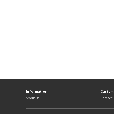
Information
Custome
About Us
Contact 