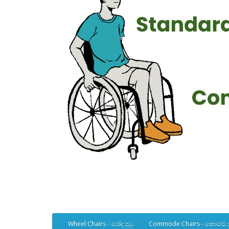
Wheel Chairs - රෝද පුටු
Commode Chairs - කොමඩ් ප