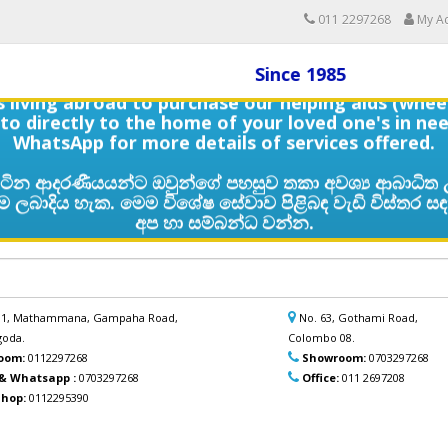
011 2297268
My A
Since 1985
ans living abroad to purchase our helping aids (whe
o directly to the home of your loved one's in nee
WhatsApp for more details of services offered.
ින ආදරණීයයන්ට ඔවුන්ගේ පහසුව තකා අවශ්‍ය ආබාධිත 
ලබාදිය හැක. මෙම විශේෂ සේවාව පිළිබඳ වැඩි විස්තර සඳ
අප හා සම්බන්ධ වන්න.
 B1, Mathammana, Gampaha Road,
No. 63, Gothami Road,
oda.
Colombo 08.
oom:
0112297268
Showroom:
0703297268
 & Whatsapp :
0703297268
Office:
011 2697208
hop:
0112295390