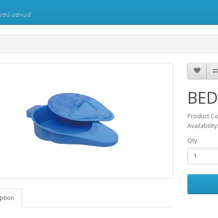
 අමතර කොටස්
BED
Product C
Availability
Qty
ption