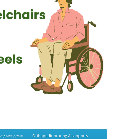
් ඇඳ සහ උපාංග
Orthopedic bracing & supports