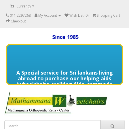
Rs.
Currency
011 2297268
My Account
Wish List (0)
Shopping Cart
Checkout
Since 1985
A Special service for Sri lankans living
abroad to purchase our helping aids
(wheelchairs, walking Aids, commode
chairs,and much more) delivered to
directly to the home of your loved
one's in need contact us (+94) 70 329
7268 via WhatsApp for more details of
services offered.
විදේශයන්හි වෙසෙන ඔබගේ මෙරට සිටින